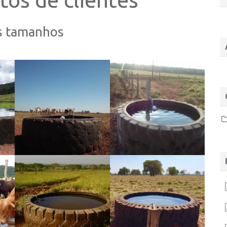
s tamanhos
Rubber
Rubber
er
Ver
Ver
Tank
Tank
ior
maior
maior
Bebedour
Bebedour
os
os
Gigantes
Gigantes
Rubber
Rubber
er
Ver
Ver
Tank
Tank
ior
maior
maior
Bebedour
Bebedour