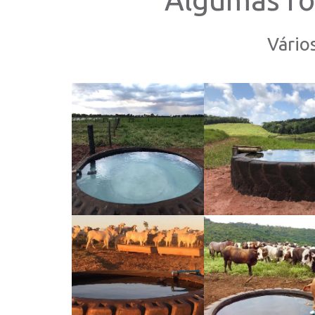
Vário
Rubber
Rubber
Ver
V
Tank
Tank
maior
ma
Bebedour
Bebedour
os
os
Gigantes
Gigantes
Rubber
Rubber
Ver
V
Tank
Tank
maior
ma
Bebedour
Bebedour